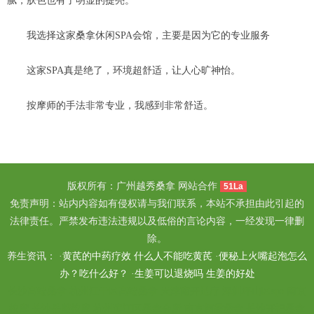
腻，肤色也有了明显的提亮。
我选择这家桑拿休闲SPA会馆，主要是因为它的专业服务
这家SPA真是绝了，环境超舒适，让人心旷神怡。
按摩师的手法非常专业，我感到非常舒适。
版权所有：广州越秀桑拿 网站合作
51La
免责声明：站内内容如有侵权请与我们联系，本站不承担由此引起的
法律责任。严禁发布违法违规以及低俗的言论内容，一经发现一律删
除。
养生资讯： ·
黄芪的中药疗效 什么人不能吃黄芪
·
便秘上火嘴起泡怎么
办？吃什么好？
·
生姜可以退烧吗 生姜的好处
长沙高端桑拿
杭州江干区高端桑拿
天津南开足疗
深圳坪山区spa
南京
按摩
长沙岳麓按摩
杭州滨江区桑拿会所
南京栖霞桑拿
长沙开福桑拿