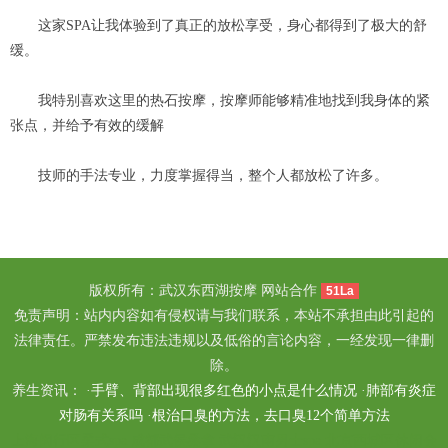
这家SPA让我体验到了真正的放松享受，身心都得到了极大的舒
缓。
我特别喜欢这里的热石按摩，按摩师能够精准地找到我身体的紧
张点，并给予有效的缓解
技师的手法专业，力度掌握得当，整个人都放松了许多。
版权所有：武汉东西湖按摩 网站合作
51La
免责声明：站内内容如有侵权请与我们联系，本站不承担由此引起的
法律责任。严禁发布违法违规以及低俗的言论内容，一经发现一律删
除。
养生资讯： ·
手臂、背部出现很多红色的小点是什么情况
·
肺部有炎症
对肠有关系吗
·
根治口臭的方法，去口臭12个简单方法
上海闵行区柔式spa
成都武侯桑拿
武汉汉南男士spa
北京西城区休闲会