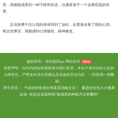
里，我都能感受到一种宁静和舒适，仿佛置身于一个远离喧嚣的世
界。
足浴按摩不仅让我的身体得到了放松，还显著改善了我的心情。
每次按摩后，我都感到心情愉悦，精神焕发。
版权所有：深圳福田spa 网站合作
51La
免责声明：站内内容如有侵权请与我们联系，本站不承担由此引起的
法律责任。严禁发布违法违规以及低俗的言论内容，一经发现一律删
除。
养生资讯： ·
干岩矸的生境分布及其功能主治！
·
最适合女生六大瘦身
运动
·
你见过龙须草吗?龙须草的种植方法有哪些?
南京玄武区休闲会所
深圳高端spa会所" /> <meta nam
苏州足疗
西安阎
良区休闲会所
北京西城区休闲会所
杭州高端spa会所" /> <meta nam
长
沙桑拿
武汉东西湖丝袜会所
长沙雨花区桑拿
西安水疗