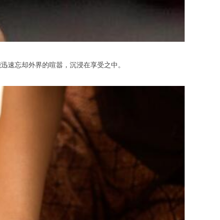
迅速忘却外界的喧嚣，沉浸在享受之中。