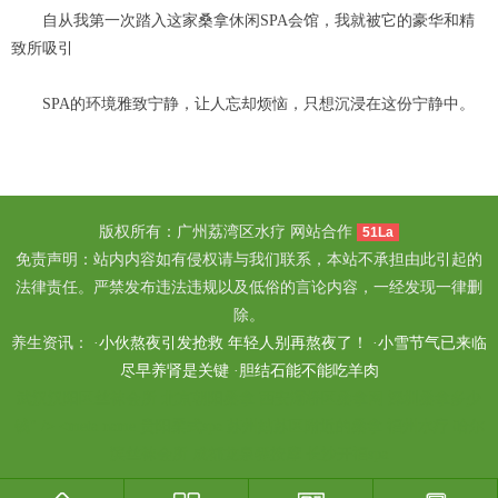
自从我第一次踏入这家桑拿休闲SPA会馆，我就被它的豪华和精
致所吸引
SPA的环境雅致宁静，让人忘却烦恼，只想沉浸在这份宁静中。
版权所有：广州荔湾区水疗 网站合作
51La
免责声明：站内内容如有侵权请与我们联系，本站不承担由此引起的
法律责任。严禁发布违法违规以及低俗的言论内容，一经发现一律删
除。
养生资讯： ·
小伙熬夜引发抢救 年轻人别再熬夜了！
·
小雪节气已来临
尽早养肾是关键
·
胆结石能不能吃羊肉
武汉汉阳区丝袜会所
北京朝阳桑拿
西安灞桥区桑拿网
深圳桑拿多少
钱" /> <meta name
贵阳柔式spa
苏州姑苏区附近的桑拿
福州水疗
哈尔
滨丝袜会所
成都龙泉驿按摩
长沙开福spa