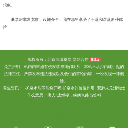
想象。
桑拿房非常宽敞，设施齐全，我在那里享受了干蒸和湿蒸两种体
验
版权所有：北京西城桑拿 网站合作
51La
免责声明：站内内容如有侵权请与我们联系，本站不承担由此引起的
法律责任。严禁发布违法违规以及低俗的言论内容，一经发现一律删
除。
养生资讯： ·
矿泉水能不能烧开喝 矿泉水的价值作用
·
双肺未见活动灶
什么意思
·
“唐人”成烂梗，疾病岂能当笑料
天津河东区spa
武汉汉南区休闲会所
北京石景山桑拿
杭州下城区会所
三亚桑拿
青岛李沧区高端桑拿
武汉青山区休闲会所
厦门桑拿会所
深
圳南山区高端桑拿
杭州临平spa