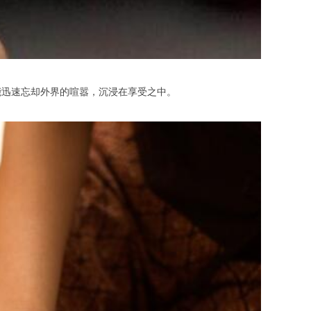
迅速忘却外界的喧嚣，沉浸在享受之中。