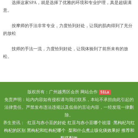
选择这家SPA，就是选择了优雅的环境和专业护理，真是超级满
意。
按摩师的手法非常专业，力度恰到好处，让我的肌肉得到了充分
的放松
技师的手法一流，力度恰到好处，让我体验到了前所未有的放
松。
版权所有：广州越秀区会所 网站合作
51La
免责声明：站内内容如有侵权请与我们联系，本站不承担由此引起的
法律责任。严禁发布违法违规以及低俗的言论内容，一经发现一律删
除。
养生资讯： ·
红豆与赤小豆的好处 红豆与赤小豆哪个祛湿
·
黑枸杞与红
枸杞的区别 黑枸杞和红枸杞哪个
·
梨和什么煮止咳化痰效果好 推荐和