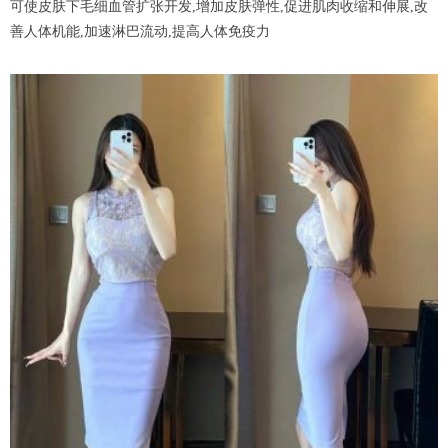
可使皮肤下毛细血管扩张开发,增加皮肤弹性,促进肌肉收缩和伸展,改
善人体机能,加速淋巴流动,提高人体免疫力