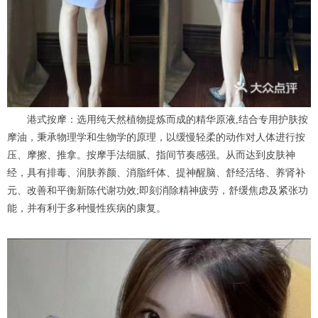
港式按摩：选用纯天然植物提炼而成的精华原液,结合专用护肤按
摩油，秉承物理学和生物学的原理，以缓慢轻柔的动作对人体进行按
压、摩擦、推拿。按摩手法细腻、指间节奏感强。从而达到皮肤神
经，具有排毒、润肤养颜、消脂纤体、提神醒脑、舒经活络、养肾补
元、改善和平衡新陈代谢功效;即刻消除精神疲劳，舒缓焦虑及紧张功
能，并有利于多种慢性疾病的康复。