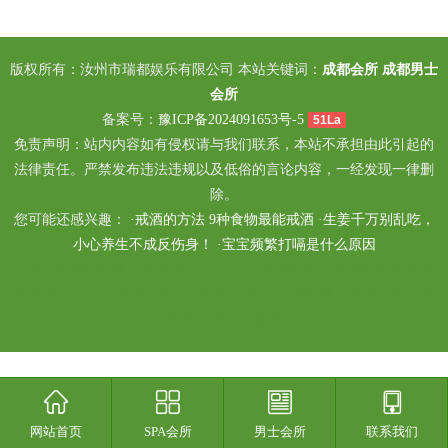
版权所有：汝州市瑞都娱乐有限公司 本站关键词：
成都会所
成都男士
会所
备案号：
豫ICP备2024091653号-5
51La
免责声明：站内内容如有侵权请与我们联系，本站不承担由此引起的
法律责任。严禁发布违法违规以及低俗的言论内容，一经发现一律删
除。
您可能还感兴趣： ·
戒酒的方法 9种食物最能戒酒
·
生姜千万别乱吃，
小心养生不成反伤身！
·
宝宝频繁打嗝是什么原因
天津滨海新区桑拿
苏州桑拿
广州白云区休闲会所
北京附近的桑拿
武
汉汉阳男士spa
上海青浦区spa
南京玄武spa
沈阳按摩
苏州吴中区高端
桑拿
广佛休闲会所
网站首页
SPA会所
男士会所
联系我们